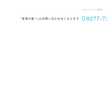

0277-7
“希望の家”へのお問い合わせはこちらまで
苑
児童心理治療施設 青い鳥ぐんま
障害者デイサービス おお
重症