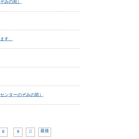
ぞみの苑）
ます。
センターのぞみの苑）
最後
8
9