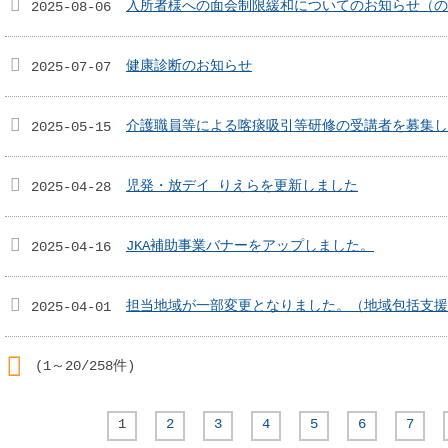
入所者様への面会制限緩和についてのお知らせ（の
2025-08-06
健康診断のお知らせ
2025-07-07
介護職員等による喀痰吸引等研修の受講者を募集し
2025-05-15
児発・放デイ りえらを更新しました
2025-04-28
JKA補助事業バナーをアップしました。
2025-04-16
担当地域が一部変更となりました。（地域包括支援
2025-04-01
(1～20/258件)
RSS(別ウィンドウで開きます)
1
2
3
4
5
6
7