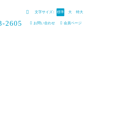
標準
大
特大
文字サイズ:
検索
3-2605
お問い合わせ
会員ページ
ぞら
心身障害者デイサービス おひさま
発達・相談支援センター つむぎ 児発